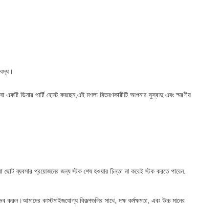
িবদ্ধ।
 একটি ডিনার পার্টি হোস্ট করছেন,এই মশলা বিতরণকারীটি আপনার সুস্বাদু এবং স্মরণীয়
া ছোট ব্যবসার প্রয়োজনের জন্য স্টক শেষ হওয়ার চিন্তা না করেই স্টক করতে পারেন.
ুভব করুন।আমাদের কাস্টমাইজযোগ্য বিকল্পগুলির সাথে, দক্ষ কর্মক্ষমতা, এবং উচ্চ মানের