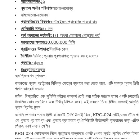
সার্টিফিকেশনঃ
QS
ন্যূনতম অর্ডার পরিমাণঃ
আলোচনাযোগ্য
দাম:
আলোচনাযোগ্য
প্যাকেজিংয়ের বিবরণঃ
কাস্টমাইজড প্যাকেজিং পাওয়া যায়
ডেলিভারি সময়ঃ
৪০ দিন
অর্থ প্রদানের শর্তাবলী:
T/T অথবা যেকোনো পেমেন্টের শর্ত
সরবরাহের ক্ষমতাঃ
10,000,000 পিসি
গ্রাইন্ডারের উপাদান:
সিরামিক কোর
বৈশিষ্ট্যঃ
নিয়মিত; পুনরায় পূরণযোগ্য; পুনরায় ব্যবহারযোগ্য
প্রকারঃ
ম্যানুয়াল
রঙঃ
ব্যক্তিগতকৃত
অ্যাপ্লিকেশন দৃশ্যকল্প
কায়রুনের গ্লাস গ্রাইন্ডার বিভিন্ন ক্ষেত্রে ব্যবহার করা যেতে পারে, এটি সমস্ত গ্লাস শিল্
গ্লাস ভাস্কর্য সরঞ্জাম
জটিল, বিস্তারিত এবং সুনির্দিষ্ট কাঁচের ভাস্কর্য তৈরি করা সঠিক সরঞ্জাম ছাড়া একটি চ্যা
সিরামিক কোর স্থায়িত্ব এবং দীর্ঘায়ু নিশ্চিত করে। এই সরঞ্জাম দিয়ে শিল্পীরা সহজেই আক
গ্লাস গ্রিলিং টুলস
আপনি পেশাদার গ্লাস শিল্পী বা একটি DIY উত্সাহী কিনা, KRG-024 স্টেইনলেস স্টীল গ্রা
এর পুনরায় পূরণযোগ্য এবং পুনরায় ব্যবহারযোগ্য বৈশিষ্ট্যটি দীর্ঘমেয়াদী ব্যবহারের জন্য এ
পেঁয়াজ লবণ ভাঙার মেশিন
KRG-024 স্টেইনলেস স্টিল গ্রাইন্ডার রান্নাঘরে একটি পেপার স্যাল্ট ব্রেকিং মেশিন হি