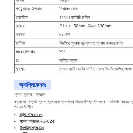
প্রকার
ম্যানুয়াল
গ্রাইন্ডারের উপাদান
সিরামিক কোর
বৈদ্যুতিক
৪*এএএ ব্যাটারি চালিত
আকার
শীর্ষ ডায়া. 50mm, উচ্চতা 230mm
সক্ষমতা
৬০ মিলি
বৈশিষ্ট্য
নিয়মিত; পুনরায় পূরণযোগ্য; পুনরায় ব্যবহারযোগ্য
জারের উপাদান
পিসি
রঙ
ব্যক্তিগতকৃত
মূল শব্দ
পেপার স্যাল্ট ব্রেকিং মেশিন, গ্লাস গ্রিলিং মেশিন, গ্লাস
অ্যাপ্লিকেশনঃ
গ্লাস গ্রিলার - কায়রুন
কায়রুনের বিপ্লবী গ্লাস গ্রিলারকে আপনাদের সামনে উপস্থাপন করছি - আপনার সমস্ত গ্
পণ্যের বৈশিষ্ট্য
ব্র্যান্ড নামঃ
কায়রুন
মডেল নম্বরঃ
KRG-024
উৎপত্তিস্থল:
চীন