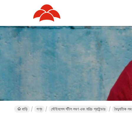
বাড়ি
পণ্য
স্টেইনলেস স্টীল লবণ এবং মরিচ গ্রাইন্ডার
বৈদ্যুতিক লব