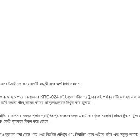
পী এবং উত্সাহীদের জন্য একটি বহুমুখী এবং অপরিহার্য সরঞ্জাম।
লেঞ্জিং কাজ হতে পারে।কায়রুনের KRG-024 স্টেইনলেস স্টীল গ্রাইন্ডার এই প্রক্রিয়াটিকে সহজ এবং আরও 
ৃতি তৈরি করতে পারে,তাদের কাঁচের ভাস্কর্যগুলোকে নিখুঁত করে তুলতে।.
ইন্ডার আপনার সমস্ত গ্লাস গ্রাইন্ডিং প্রয়োজনের জন্য একটি আবশ্যক সরঞ্জাম।কাঁচের টুকরো টুকরো 
টিকে একটি ব্যয়বহুল বিকল্প করে তোলে।
সাবেও ব্যবহার করা যেতে পারে।এর নিয়মিত বৈশিষ্ট্য এবং সিরামিক কোর এটিকে মরিচ এবং সমুদ্র লবণে