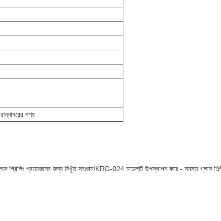
 রান্নাঘরের পণ্য
লাস গ্রিলিং প্রয়োজনের জন্য নিখুঁত সরঞ্জাম!KRG-024 মডেলটি উপস্থাপন করে - সমস্ত গ্লাস শিল্