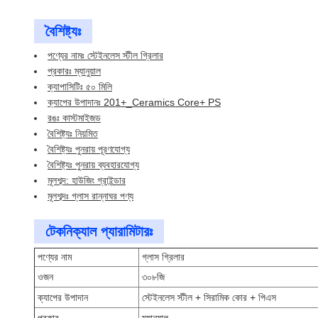
বৈশিষ্ট্যঃ
পণ্যের নামঃ স্টেইনলেস স্টীল গ্রিলার
প্রকারঃ ম্যানুয়াল
ক্যাপাসিটিঃ ৫০ মিলি
ক্যাপের উপাদানঃ 201+_Ceramics Core+ PS
রঙঃ কাস্টমাইজড
বৈশিষ্ট্যঃ নিয়মিত
বৈশিষ্ট্যঃ পুনরায় পূরণযোগ্য
বৈশিষ্ট্যঃ পুনরায় ব্যবহারযোগ্য
মূলশব্দ: হাউজিং গ্রাইন্ডার
মূলশব্দঃ গ্লাস রান্নাঘর পণ্য
টেকনিক্যাল প্যারামিটারঃ
পণ্যের নাম
গ্লাস গ্রিলার
ওজন
৩০৮জি
ক্যাপের উপাদান
স্টেইনলেস স্টীল + সিরামিক কোর + পিএস