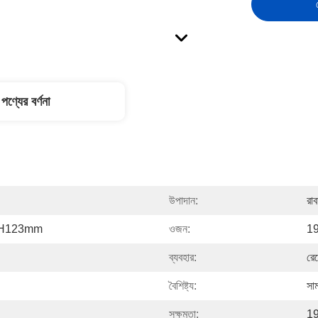
পণ্যের বর্ণনা
উপাদান:
রা
, H123mm
ওজন:
19
ব্যবহার:
রেস
বৈশিষ্ট্য:
সা
সক্ষমতা:
19