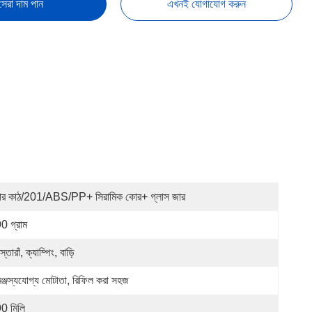
সেরা দাম পান
এখনই যোগাযোগ করুন
বার কাঠ/201/ABS/PP+ সিরামিক কোর+ গ্লাস জার
0 গ্রাম
্তোরাঁ, ক্যাম্পিং, বাড়ি
মঞ্জস্যযোগ্য মোটাতা, রিফিল করা সহজ
0 মিলি