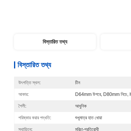
বিস্তারিত তথ্য
বিস্তারিত তথ্য
উৎপত্তি স্থল:
চীন
আকার:
D64mm উপরে, D80mm নিচে
শৈলী:
আধুনিক
পরিষ্কার করার পদ্ধতি:
শুধুমাত্র হাত ধোয়া
স্থায়িত্ব:
মরিচা-প্রতিরোধী