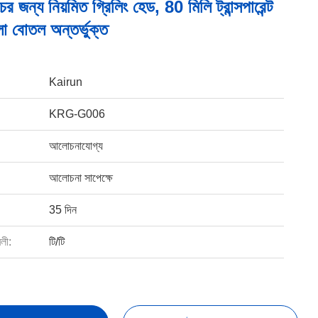
 জন্য নিয়মিত গ্রিলিং হেড, 80 মিলি ট্রান্সপারেন্ট
া বোতল অন্তর্ভুক্ত
Kairun
KRG-G006
আলোচনাযোগ্য
আলোচনা সাপেক্ষে
35 দিন
বলী:
টি/টি