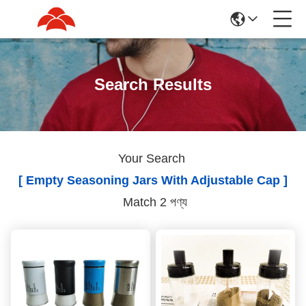
Search Results
Your Search
[ Empty Seasoning Jars With Adjustable Cap ]
Match 2 পণ্য