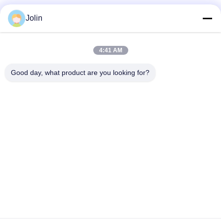
Jolin
সোশ্যাল মিডিয়া
4:41 AM
দ্রুত যোগাযোগ
Good day, what product are you looking for?
টেলিফোন
86--18030153827
ই-মেইল
info@saltnpeppergrinder.com
ঠিকানা
ইউনিট ১০০৮, টাওয়ার বি, চায়না রিসোর্সেস বিল্ডিং, নং ৯৫ ইস্ট হুবিন রোড, সিমিং
ডিস্ট্রিক্ট, ঝিয়ামেন, চীন ৩৬১০০৪
গোপনীয়তা নীতি
|
সাইট ম্যাপ