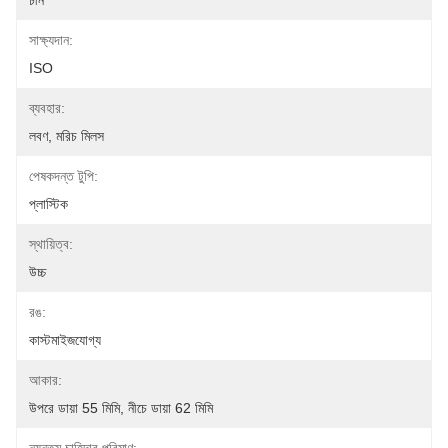
চীন
সাক্ষ্যদান:
ISO
ব্যবহার:
লবণ, মরিচ মিলস
পেষকদন্ত টুপি:
প্লাস্টিক
স্থায়িত্ব:
উচ্চ
রঙ:
কাস্টমাইজযোগ্য
আকার:
উপরে ডায়া 55 মিমি, নীচে ডায়া 62 মিমি