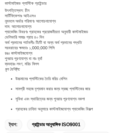
কাস্টমাইজড প্লাস্টিক গ্রাইন্ডার
উৎপত্তিস্থল: চীন
সার্টিফিকেশনঃ আইএসও
ন্যূনতম অর্ডার পরিমাণঃ আলোচনাযোগ্য
দাম: আলোচনাযোগ্য
প্যাকেজিং বিবরণঃ গ্রাহকের প্রয়োজনীয়তা অনুযায়ী কাস্টমাইজড
ডেলিভারি সময়ঃ প্রায় ৪০ দিন
অর্থ প্রদানের শর্তাবলীঃ টি/টি বা অন্য অর্থ প্রদানের পদ্ধতি
সরবরাহের ক্ষমতাঃ ১,000,000 পিসি
রঙঃ কাস্টমাইজযোগ্য
পুনরায় পূরণযোগ্য বা নাঃ হ্যাঁ
ব্যবহারঃ লবণ, মরিচ মিলস
মূল বৈশিষ্ট্য:
উচ্চমানের প্লাস্টিকের তৈরি মরিচ মেশিন
সামগ্রী সহজে দৃশ্যমান করার জন্য স্বচ্ছ প্লাস্টিকের জার
সুবিধা এবং স্থায়িত্বের জন্য পুনরায় পূরণযোগ্য নকশা
গ্রাহকের চাহিদা অনুসারে কাস্টমাইজযোগ্য প্যাকেজিং বিকল্প
ট্যাগ:
গ্রাইন্ডার আনুষাঙ্গিক ISO9001