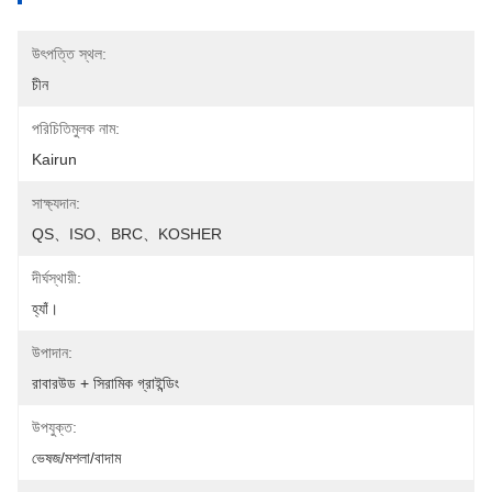
উৎপত্তি স্থল:
চীন
পরিচিতিমুলক নাম:
Kairun
সাক্ষ্যদান:
QS、ISO、BRC、KOSHER
দীর্ঘস্থায়ী:
হ্যাঁ।
উপাদান:
রাবারউড + সিরামিক গ্রাইন্ডিং
উপযুক্ত:
ভেষজ/মশলা/বাদাম