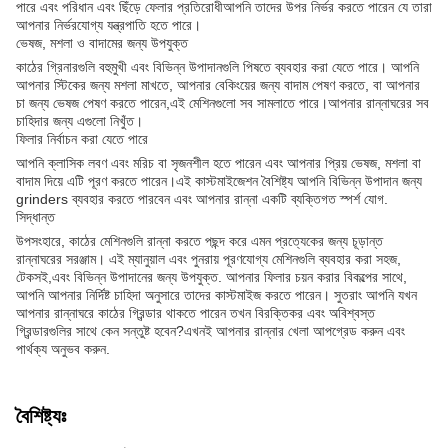
পারে এবং পরিধান এবং ছিঁড়ে ফেলার প্রতিরোধীআপনি তাদের উপর নির্ভর করতে পারেন যে তারা
আপনার নির্ভরযোগ্য যন্ত্রপাতি হতে পারে।
ভেষজ, মশলা ও বাদামের জন্য উপযুক্ত
কাঠের গ্রিনারগুলি বহুমুখী এবং বিভিন্ন উপাদানগুলি পিষতে ব্যবহার করা যেতে পারে। আপনি
আপনার স্টিকের জন্য মশলা মাখতে, আপনার বেকিংয়ের জন্য বাদাম পেষণ করতে, বা আপনার
চা জন্য ভেষজ পেষণ করতে পারেন,এই মেশিনগুলো সব সামলাতে পারে।আপনার রান্নাঘরের সব
চাহিদার জন্য এগুলো নিখুঁত।
ফিলার নির্বাচন করা যেতে পারে
আপনি ক্লাসিক লবণ এবং মরিচ বা সৃজনশীল হতে পারেন এবং আপনার প্রিয় ভেষজ, মশলা বা
বাদাম দিয়ে এটি পূরণ করতে পারেন।এই কাস্টমাইজেশন বৈশিষ্ট্য আপনি বিভিন্ন উপাদান জন্য
grinders ব্যবহার করতে পারবেন এবং আপনার রান্না একটি ব্যক্তিগত স্পর্শ যোগ.
সিদ্ধান্ত
উপসংহারে, কাঠের মেশিনগুলি রান্না করতে পছন্দ করে এমন প্রত্যেকের জন্য চূড়ান্ত
রান্নাঘরের সরঞ্জাম। এই ম্যানুয়াল এবং পুনরায় পূরণযোগ্য মেশিনগুলি ব্যবহার করা সহজ,
টেকসই,এবং বিভিন্ন উপাদানের জন্য উপযুক্ত. আপনার ফিলার চয়ন করার বিকল্পের সাথে,
আপনি আপনার নির্দিষ্ট চাহিদা অনুসারে তাদের কাস্টমাইজ করতে পারেন। সুতরাং আপনি যখন
আপনার রান্নাঘরে কাঠের গ্রিন্ডার থাকতে পারেন তখন বিরক্তিকর এবং অবিশ্বস্ত
গ্রিন্ডারগুলির সাথে কেন সন্তুষ্ট হবেন?এখনই আপনার রান্নার খেলা আপগ্রেড করুন এবং
পার্থক্য অনুভব করুন.
বৈশিষ্ট্যঃ