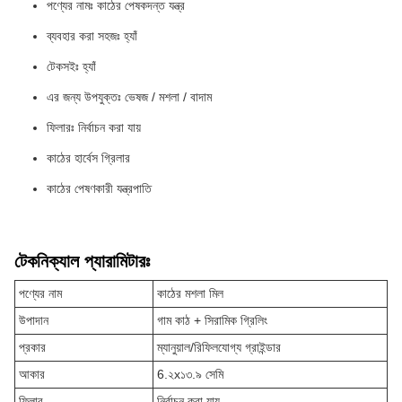
পণ্যের নামঃ কাঠের পেষকদন্ত যন্ত্র
ব্যবহার করা সহজঃ হ্যাঁ
টেকসইঃ হ্যাঁ
এর জন্য উপযুক্তঃ ভেষজ / মশলা / বাদাম
ফিলারঃ নির্বাচন করা যায়
কাঠের হার্বেস গ্রিলার
কাঠের পেষণকারী যন্ত্রপাতি
টেকনিক্যাল প্যারামিটারঃ
পণ্যের নাম
কাঠের মশলা মিল
উপাদান
গাম কাঠ + সিরামিক গ্রিলিং
প্রকার
ম্যানুয়াল/রিফিলযোগ্য গ্রাইন্ডার
আকার
6.২x১৩.৯ সেমি
ফিলার
নির্বাচন করা যায়