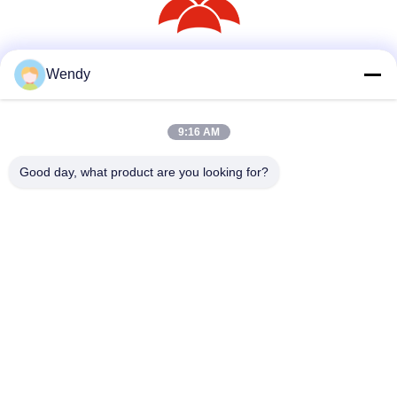
Wendy
সোশ্যাল মিডিয়া
9:16 AM
দ্রুত যোগাযোগ
Good day, what product are you looking for?
টেলিফোন
86--18030153827
ই-মেইল
info@saltnpeppergrinder.com
ঠিকানা
ইউনিট ১০০৮, টাওয়ার বি, চায়না রিসোর্সেস বিল্ডিং, নং ৯৫ ইস্ট হুবিন রোড, সিমিং
ডিস্ট্রিক্ট, ঝিয়ামেন, চীন ৩৬১০০৪