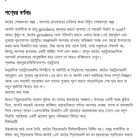
পণ্যের বর্ণনাঃ
কাঠের পেষকদন্ত যন্ত্র - আপনার রান্নাঘরের চাহিদার জন্য নিখুঁত পেষকদন্ত যন্ত্র
আপনি প্লাস্টিক বা ধাতু grinders ব্যবহার করতে ক্লান্ত যে সহজেই বিরতি বা rust?
আরও খুঁজুন না, কাঠের grinders খেলা পরিবর্তন করতে এখানে আছে।এই ম্যানুয়াল এবং
পুনরায় পূরণযোগ্য গ্রাইন্ডিং সরঞ্জামগুলি আপনার রান্নার অভিজ্ঞতা সহজ এবং আরো উপভোগ্য
করার জন্য ডিজাইন করা হয়েছে. উচ্চ মানের কাঠ থেকে তৈরি, তারা শুধুমাত্র টেকসই নয়,
কিন্তু আপনার রান্নাঘর একটি মার্জিত স্পর্শ যোগ করুন। আসুন কাঠের গ্রাইন্ডারগুলিকে
অবশ্যই রান্নাঘরের আনুষাঙ্গিক করে তোলে তা আরও ঘনিষ্ঠভাবে দেখুন।
প্রকারঃ ম্যানুয়াল/রিফিলযোগ্য গ্রাইন্ডার
বৈদ্যুতিক গ্রাইন্ডারগুলির বিপরীতে যা ব্যাটারি বা বিদ্যুতের প্রয়োজন, কাঠের গ্রাইন্ডারগুলি
ম্যানুয়াল এবং পুনরায় পূরণযোগ্য।এর মানে হল যে আপনি পেষণ প্রক্রিয়া উপর সম্পূর্ণ নিয়ন্ত্রণ
আছে এবং সহজেই প্রয়োজন হলে তাদের পুনরায় পূরণ করতে পারেনবিদ্যুৎ শেষ হয়ে যাবে বা
নতুন ব্যাটারি কিনতে হবে না।
ব্যবহার করা সহজ
উডেন গ্রিন্ডারগুলির প্রধান সুবিধা হল তাদের ব্যবহারের সহজতা। উপরের একটি সহজ ঘুরিয়ে
দিয়ে, আপনি সহজেই আপনার কাঙ্ক্ষিত ধারাবাহিকতা পর্যন্ত আপনার ভেষজ, মশলা বা বাদামগুলি
পিষে ফেলতে পারেন।এরগনোমিক ডিজাইন এটি ব্যবহারে আরামদায়ক করে তোলে এবং মসৃণ
গ্রিলিং প্রক্রিয়া একটি ঝামেলা মুক্ত অভিজ্ঞতা নিশ্চিত করে.
দীর্ঘস্থায়ী
উচ্চমানের কাঠ থেকে তৈরি, কাঠের গ্রিনারগুলি দীর্ঘস্থায়ীভাবে নির্মিত হয়। ভঙ্গুর প্লাস্টিক বা
মরিচা ধাতু গ্রিনারকে বিদায় জানাই।এই কাঠের গ্রিলারগুলি ঘন ঘন ব্যবহারের প্রতিরোধ করতে