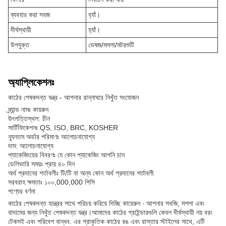
ব্যবহার করা সহজ
হ্যাঁ।
দীর্ঘস্থায়ী
হ্যাঁ।
উপযুক্ত
ভেষজ/মসলা/মটরশুটি
অ্যাপ্লিকেশনঃ
কাঠের পেষকদন্ত যন্ত্র - আপনার রান্নাঘরে নিখুঁত সংযোজন
ব্র্যান্ড নামঃ কায়রুন
উৎপত্তিস্থল: চীন
সার্টিফিকেশনঃ QS, ISO, BRC, KOSHER
ন্যূনতম অর্ডার পরিমাণঃ আলোচনাযোগ্য
দাম: আলোচনাযোগ্য
প্যাকেজিংয়ের বিবরণঃ যে কোন প্যাকেজিং আপনি চান
ডেলিভারি সময়ঃ প্রায় ৪০ দিন
অর্থ প্রদানের শর্তাবলীঃ টি/টি বা অন্য কোন অর্থ প্রদানের শর্তাবলী
সরবরাহ ক্ষমতাঃ ১০০,000,000 পিসি
পণ্যের বর্ণনা
কাঠের পেষকদন্ত যন্ত্রের সাথে পরিচয় করিয়ে দিচ্ছি কায়েরুন ∙ আপনার সবজি, মশলা এবং
বাদামের জন্য নিখুঁত পেষকদন্ত যন্ত্র।আমাদের কাঠের গ্রাইন্ডারগুলি কেবল দীর্ঘস্থায়ী নয় বরং
টেকসই এবং পরিবেশ বান্ধব. এর প্রাকৃতিক কাঠের রঙ এবং রাস্তার স্টাইলের সাথে, এটি