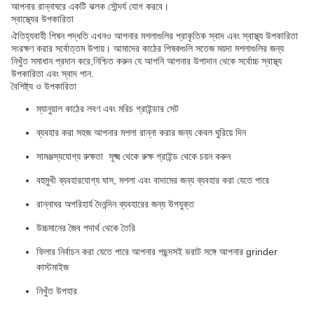
আপনার রান্নাঘরে একটি ঝলক সৌন্দর্য যোগ করবে।
স্বাস্থ্যের উপকারিতা
ঐতিহ্যবাহী পিষন পদ্ধতি এখনও আপনার মশলাগুলির প্রাকৃতিক স্বাদ এবং স্বাস্থ্য উপকারিতা
সংরক্ষণ করার সর্বোত্তম উপায়। আমাদের কাঠের পিষকগুলি সতেজ ময়দা মশলাগুলির জন্য
নিখুঁত সমাধান প্রদান করে,নিশ্চিত করুন যে আপনি আপনার উপাদান থেকে সর্বোচ্চ স্বাস্থ্য
উপকারিতা এবং স্বাদ পান.
বৈশিষ্ট্য ও উপকারিতা
ম্যানুয়াল কাঠের লবণ এবং মরিচ গ্রাইন্ডার সেট
ব্যবহার করা সহজ আপনার মশলা রান্না করার জন্য কেবল ঘুরিয়ে দিন
সামঞ্জস্যযোগ্য রুক্ষতা ️ সূক্ষ্ম থেকে রুক্ষ গ্রাইন্ড থেকে চয়ন করুন
বহুমুখী ব্যবহারযোগ্য ঘাস, মশলা এবং বাদামের জন্য ব্যবহার করা যেতে পারে
রান্নাঘর অপরিহার্য দৈনন্দিন ব্যবহারের জন্য উপযুক্ত
উচ্চমানের জৈব পদার্থ থেকে তৈরি
ফিলার নির্বাচন করা যেতে পারে আপনার পছন্দসই ভরাট সঙ্গে আপনার grinder
কাস্টমাইজ
নিখুঁত উপহার