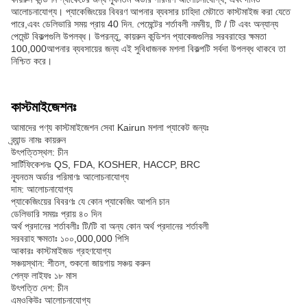
আলোচনাযোগ্য। প্যাকেজিংয়ের বিবরণ আপনার ব্যবসার চাহিদা মেটাতে কাস্টমাইজ করা যেতে
পারে,এবং ডেলিভারি সময় প্রায় 40 দিন. পেমেন্টের শর্তাবলী নমনীয়, টি / টি এবং অন্যান্য
পেমেন্ট বিকল্পগুলি উপলব্ধ। উপরন্তু, কায়রুন কন্ডিশন প্যাকেজগুলির সরবরাহের ক্ষমতা
100,000আপনার ব্যবসায়ের জন্য এই সুবিধাজনক মশলা বিকল্পটি সর্বদা উপলব্ধ থাকবে তা
নিশ্চিত করে।
কাস্টমাইজেশনঃ
আমাদের পণ্য কাস্টমাইজেশন সেবা Kairun মশলা প্যাকেট জন্যঃ
ব্র্যান্ড নামঃ কায়রুন
উৎপত্তিস্থল: চীন
সার্টিফিকেশনঃ QS, FDA, KOSHER, HACCP, BRC
ন্যূনতম অর্ডার পরিমাণঃ আলোচনাযোগ্য
দাম: আলোচনাযোগ্য
প্যাকেজিংয়ের বিবরণঃ যে কোন প্যাকেজিং আপনি চান
ডেলিভারি সময়ঃ প্রায় ৪০ দিন
অর্থ প্রদানের শর্তাবলীঃ টি/টি বা অন্য কোন অর্থ প্রদানের শর্তাবলী
সরবরাহ ক্ষমতাঃ ১০০,000,000 পিসি
আকারঃ কাস্টমাইজড গ্রহণযোগ্য
সঞ্চয়স্থান: শীতল, শুকনো জায়গায় সঞ্চয় করুন
শেল্ফ লাইফঃ ১৮ মাস
উৎপত্তি দেশ: চীন
এমওকিউঃ আলোচনাযোগ্য