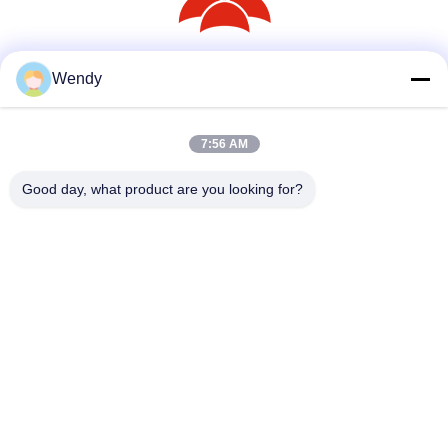
Wendy
সোশ্যাল মিডিয়া
7:56 AM
দ্রুত যোগাযোগ
Good day, what product are you looking for?
টেলিফোন
86--18030153827
ই-মেইল
info@saltnpeppergrinder.com
ঠিকানা
ইউনিট ১০০৮, টাওয়ার বি, চায়না রিসোর্সেস বিল্ডিং, নং ৯৫ ইস্ট হুবিন রোড, সিমিং
ডিস্ট্রিক্ট, ঝিয়ামেন, চীন ৩৬১০০৪