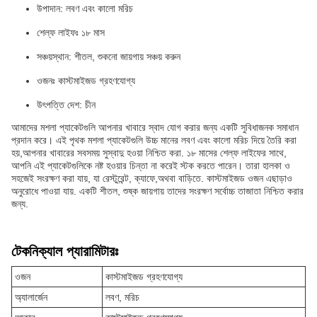
উপাদান: লবণ এবং কালো মরিচ
শেল্ফ লাইফঃ ১৮ মাস
সঞ্চয়স্থান: শীতল, শুকনো জায়গায় সঞ্চয় করুন
ওজনঃ কাস্টমাইজড গ্রহণযোগ্য
উৎপত্তি দেশ: চীন
আমাদের মশলা প্যাকেটগুলি আপনার খাবারে স্বাদ যোগ করার জন্য একটি সুবিধাজনক সমাধান
প্রদান করে। এই পৃথক মশলা প্যাকেটগুলি উচ্চ মানের লবণ এবং কালো মরিচ দিয়ে তৈরি করা
হয়,আপনার খাবারের সবসময় সুস্বাদু হওয়া নিশ্চিত করা. ১৮ মাসের শেল্ফ লাইফের সাথে,
আপনি এই প্যাকেটগুলিকে নষ্ট হওয়ার চিন্তা না করেই স্টক করতে পারেন। তারা হালকা ও
সহজেই সংরক্ষণ করা যায়, যা রেস্টুরেন্ট, ক্যাফে,অথবা বাড়িতে. কাস্টমাইজড ওজন এছাড়াও
অনুরোধে পাওয়া যায়. একটি শীতল, শুষ্ক জায়গায় তাদের সংরক্ষণ সর্বোচ্চ তাজাতা নিশ্চিত করার
জন্য.
টেকনিক্যাল প্যারামিটারঃ
ওজন
কাস্টমাইজড গ্রহণযোগ্য
অ্যালার্জেন
লবণ, মরিচ