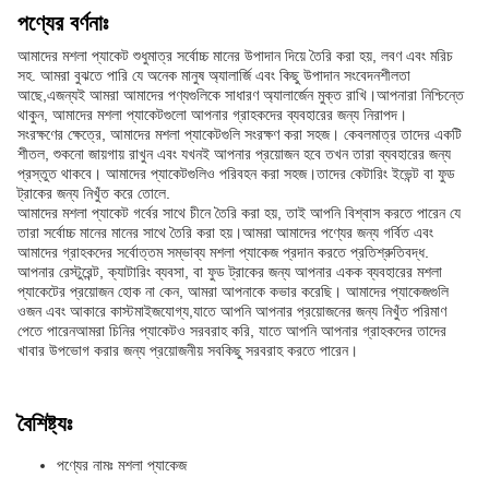
পণ্যের বর্ণনাঃ
আমাদের মশলা প্যাকেট শুধুমাত্র সর্বোচ্চ মানের উপাদান দিয়ে তৈরি করা হয়, লবণ এবং মরিচ
সহ. আমরা বুঝতে পারি যে অনেক মানুষ অ্যালার্জি এবং কিছু উপাদান সংবেদনশীলতা
আছে,এজন্যই আমরা আমাদের পণ্যগুলিকে সাধারণ অ্যালার্জেন মুক্ত রাখি।আপনারা নিশ্চিন্তে
থাকুন, আমাদের মশলা প্যাকেটগুলো আপনার গ্রাহকদের ব্যবহারের জন্য নিরাপদ।
সংরক্ষণের ক্ষেত্রে, আমাদের মশলা প্যাকেটগুলি সংরক্ষণ করা সহজ। কেবলমাত্র তাদের একটি
শীতল, শুকনো জায়গায় রাখুন এবং যখনই আপনার প্রয়োজন হবে তখন তারা ব্যবহারের জন্য
প্রস্তুত থাকবে। আমাদের প্যাকেটগুলিও পরিবহন করা সহজ।তাদের কেটারিং ইভেন্ট বা ফুড
ট্রাকের জন্য নিখুঁত করে তোলে.
আমাদের মশলা প্যাকেট গর্বের সাথে চীনে তৈরি করা হয়, তাই আপনি বিশ্বাস করতে পারেন যে
তারা সর্বোচ্চ মানের মানের সাথে তৈরি করা হয়।আমরা আমাদের পণ্যের জন্য গর্বিত এবং
আমাদের গ্রাহকদের সর্বোত্তম সম্ভাব্য মশলা প্যাকেজ প্রদান করতে প্রতিশ্রুতিবদ্ধ.
আপনার রেস্টুরেন্ট, ক্যাটারিং ব্যবসা, বা ফুড ট্রাকের জন্য আপনার একক ব্যবহারের মশলা
প্যাকেটের প্রয়োজন হোক না কেন, আমরা আপনাকে কভার করেছি। আমাদের প্যাকেজগুলি
ওজন এবং আকারে কাস্টমাইজযোগ্য,যাতে আপনি আপনার প্রয়োজনের জন্য নিখুঁত পরিমাণ
পেতে পারেনআমরা চিনির প্যাকেটও সরবরাহ করি, যাতে আপনি আপনার গ্রাহকদের তাদের
খাবার উপভোগ করার জন্য প্রয়োজনীয় সবকিছু সরবরাহ করতে পারেন।
বৈশিষ্ট্যঃ
পণ্যের নামঃ মশলা প্যাকেজ