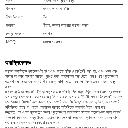
আকার
কাস্টমাইজড গ্রহণযোগ্য
উপাদান
লবণ এবং কালো মরিচ
উৎপত্তি দেশ
চীন
সংরক্ষণ
শীতল, শুকনো জায়গায় সংরক্ষণ করুন
শেল্ফ সময়কাল
১৮ মাস
MOQ
আলোচনাযোগ্য
অ্যাপ্লিকেশনঃ
কায়রুন ক্যাসিমেন্ট প্যাকেটগুলি লবণ এবং কালো মরিচ থেকে তৈরি করা হয়, এবং ওজন এবং
আকার আপনার ব্যবসার চাহিদা পূরণের জন্য কাস্টমাইজ করা যেতে পারে। এই প্যাকেটগুলি
সংরক্ষণ করা সহজ এবং একটি শীতল মধ্যে রাখা যেতে পারে,সর্বাধিক সতেজতার জন্য শুষ্ক
জায়গা।
কায়রুন কন্ডিশন প্যাকেট বিভিন্ন অনুষ্ঠান এবং পরিস্থিতির জন্য নিখুঁত।কারণ তারা গ্রাহকদের
তাদের পছন্দমতো খাবার বানানোর অনুমতি দেয় এবং তাদের কমিউনিটি মশলা বিতরণকারীকে ভাগ
করে নেওয়ার বিষয়ে চিন্তা করতে হবে নাএগুলি কেটারিং ইভেন্টের জন্যও দুর্দান্ত, কারণ এগুলি
অতিরিক্ত পাত্র বা পাত্রে প্রয়োজন ছাড়াই অতিথিদের সহজেই বিতরণ করা যায়।
উপরন্তু, এই একক ব্যবহারের মশলা প্যাকেটগুলি আউটডোর ডাইনিং ইভেন্টগুলির জন্য আদর্শ,
যেমন পিকনিক এবং খাদ্য উৎসব।এগুলি পরিবহন করা সহজ এবং গ্রাহকরা যখন তাদের খাবার
অর্ডার করেন তখন তাদের দেওয়া যেতে পারে.
কায়রুন কন্ডিশন প্যাকেটের জন্য ন্যূনতম অর্ডার পরিমাণ আলোচনাযোগ্য, এবং দামও