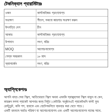
টেকনিক্যাল প্যারামিটারঃ
ওজন
কাস্টমাইজড গ্রহণযোগ্য
সংরক্ষণ
শীতল, শুকনো জায়গায় সংরক্ষণ করুন
উৎপত্তি দেশ
চীন
আকার
কাস্টমাইজড গ্রহণযোগ্য
উপাদান
লবণ, মরিচ
MOQ
আলোচনাযোগ্য
শেল্ফ সময়কাল
১৮ মাস
অ্যালার্জেন
লবণ, মরিচ
অ্যাপ্লিকেশনঃ
আপনি খাদ্য সেবা শিল্পে, আতিথেয়তা শিল্পে অথবা এমনকি স্বাস্থ্যসেবা শিল্পে থাকুন না কেন,
কায়রুন মশলা প্যাকেট আপনার জন্য নিখুঁত।কেটারিং অনুষ্ঠানএই প্যাকেটগুলি ফাস্ট ফুড
রেস্টুরেন্ট, কফি শপ, ক্যাফে এবং হোটেলগুলিতে ব্যবহার করা যেতে পারে।
একটি ন্যূনতম অর্ডার পরিমাণ যা আলোচনাযোগ্য এবং একটি আলোচনাযোগ্য দামের সাথে,