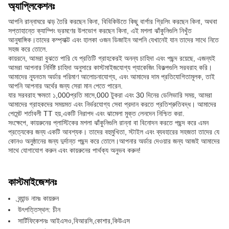
অ্যাপ্লিকেশনঃ
আপনি রান্নাঘরে ঝড় তৈরি করছেন কিনা, বিবিকিউতে কিছু বার্গার গ্রিলিং করছেন কিনা, অথবা
সপ্তাহান্তে ক্যাম্পিং ভ্রমণের উপভোগ করছেন কিনা, এই মশলা ঝাঁকুনিগুলি নিখুঁত
আনুষাঙ্গিক।তাদের কম্প্যাক্ট এবং হালকা ওজন ডিজাইন আপনি যেখানেই যান তাদের সাথে নিতে
সহজ করে তোলে.
কায়রনে, আমরা বুঝতে পারি যে প্রতিটি গ্রাহকেরই অনন্য চাহিদা এবং পছন্দ রয়েছে, এজন্যই
আমরা আপনার নির্দিষ্ট চাহিদা অনুসারে কাস্টমাইজযোগ্য প্যাকেজিং বিকল্পগুলি সরবরাহ করি।
আমাদের ন্যূনতম অর্ডার পরিমাণ আলোচনাযোগ্য, এবং আমাদের দাম প্রতিযোগিতামূলক, তাই
আপনি আপনার অর্থের জন্য সেরা মান পেতে পারেন.
যার সরবরাহ ক্ষমতা ১,000প্রতি মাসে,000 টুকরা এবং 30 দিনের ডেলিভারি সময়, আমরা
আমাদের গ্রাহকদের সময়মত এবং নির্ভরযোগ্য সেবা প্রদান করতে প্রতিশ্রুতিবদ্ধ। আমাদের
পেমেন্ট শর্তাবলী TT হয়,একটি নিরাপদ এবং ঝামেলা মুক্ত লেনদেন নিশ্চিত করা.
সংক্ষেপে, কায়রুনের প্লাস্টিকের মশলা ঝাঁকুনিগুলি রান্না বা বিনোদন করতে পছন্দ করে এমন
প্রত্যেকের জন্য একটি আবশ্যক। তাদের বহুমুখিতা, স্টাইল এবং ব্যবহারের সহজতা তাদের যে
কোনও অনুষ্ঠানের জন্য দুর্দান্ত পছন্দ করে তোলে।আপনার অর্ডার দেওয়ার জন্য আজই আমাদের
সাথে যোগাযোগ করুন এবং কায়রুনের পার্থক্য অনুভব করুন!
কাস্টমাইজেশনঃ
ব্র্যান্ড নামঃ কায়রুন
উৎপত্তিস্থল: চীন
সার্টিফিকেশনঃ আইএসও,বিআরসি,কোশার,কিউএস