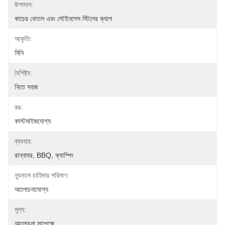
উপাদান:
কাচের বোতল এবং স্টেইনলেস স্টিলের ক্যাপ
আকৃতি:
মিনি
বৈশিষ্ট্য:
নিতে সহজ
রঙ:
কাস্টমাইজযোগ্য
ব্যবহার:
রান্নাঘর, BBQ, ক্যাম্পিং
ন্যূনতম চাহিদার পরিমাণ:
আলোচনাযোগ্য
মূল্য:
আলোচনা সাপেক্ষে