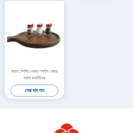
গ্লাস স্পেসিং শেকার স্পাইস শেকার
গ্লাস কনটেইনার
সেরা দাম পান