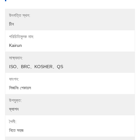
উৎপত্তি স্থল:
চীন
পরিচিতিমুলক নাম:
Kairun
সাক্ষ্যদান:
ISO、BRC、KOSHER、QS
ফাংশন:
সিজনিং শেকারস
উপযুক্ত:
ফ্যাশন
শৈলী:
নিতে সহজ