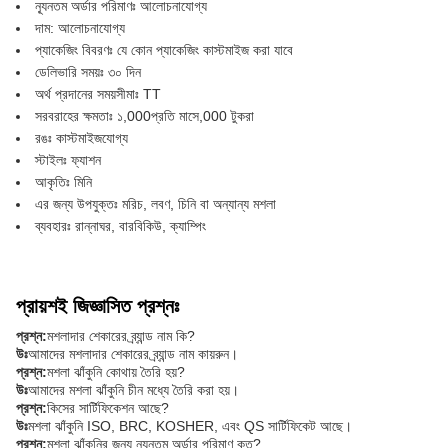
ন্যূনতম অর্ডার পরিমাণঃ আলোচনাযোগ্য
দাম: আলোচনাযোগ্য
প্যাকেজিং বিবরণঃ যে কোন প্যাকেজিং কাস্টমাইজ করা যাবে
ডেলিভারি সময়ঃ ৩০ দিন
অর্থ প্রদানের সময়সীমাঃ TT
সরবরাহের ক্ষমতাঃ ১,000প্রতি মাসে,000 টুকরা
রঙঃ কাস্টমাইজযোগ্য
স্টাইলঃ ফ্যাশন
আকৃতিঃ মিনি
এর জন্য উপযুক্তঃ মরিচ, লবণ, চিনি বা অন্যান্য মশলা
ব্যবহারঃ রান্নাঘর, বারবিকিউ, ক্যাম্পিং
প্রায়শই জিজ্ঞাসিত প্রশ্নঃ
প্রশ্ন:
মশলাদার শেকারের ব্র্যান্ড নাম কি?
উঃ
আমাদের মশলাদার শেকারের ব্র্যান্ড নাম কায়রুন।
প্রশ্ন:
মশলা ঝাঁকুনি কোথায় তৈরি হয়?
উঃ
আমাদের মশলা ঝাঁকুনি চীন মধ্যে তৈরি করা হয়।
প্রশ্ন:
কিসের সার্টিফিকেশন আছে?
উঃ
মশলা ঝাঁকুনি ISO, BRC, KOSHER, এবং QS সার্টিফিকেট আছে।
প্রশ্ন:
মশলা ঝাঁকুনির জন্য ন্যূনতম অর্ডার পরিমাণ কত?