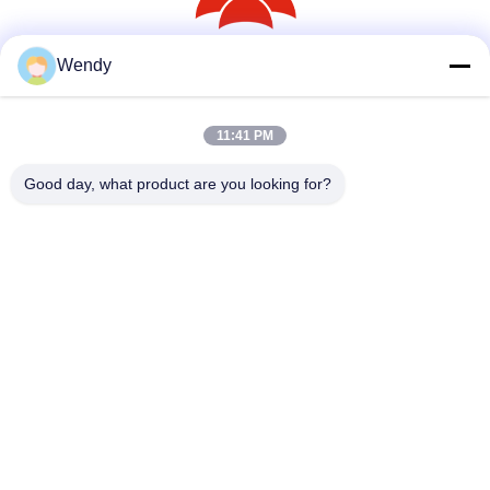
Wendy
সোশ্যাল মিডিয়া
11:41 PM
দ্রুত যোগাযোগ
Good day, what product are you looking for?
টেলিফোন
86--18030153827
ই-মেইল
info@saltnpeppergrinder.com
ঠিকানা
ইউনিট ১০০৮, টাওয়ার বি, চায়না রিসোর্সেস বিল্ডিং, নং ৯৫ ইস্ট হুবিন রোড, সিমিং
ডিস্ট্রিক্ট, ঝিয়ামেন, চীন ৩৬১০০৪