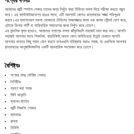
পণ্যের বর্ণনাঃ
আমাদের মাল্টি স্পাইস শেকার তাদের জন্য নিখুঁত যারা বিভিন্ন মশলা দিয়ে পরীক্ষা করতে পছন্দ
করে। এর কাস্টমাইজযোগ্য রঙের সাথে, এটি অবশ্যই কোনও রান্নাঘরের সজ্জা পরিপূরক
করবে।এর ফ্যাশনেবল নকশা যেকোনো টেবিলের সাজসজ্জার জন্য এক ঝলক সৌন্দর্য যোগ করে,
এটাকে ডিনার পার্টি বা পারিবারিক সমাবেশের জন্য নিখুঁত করে তোলে।
এর নান্দনিক মূল্য ছাড়াও, আমাদের গ্লাসের মশলা ঝাঁকুনিগুলি সহজেই বহন করা যায়। আপনি
সহজেই আপনার সাথে পিকনিক, বারবিকিউ,অথবা কোন আউটডোর ইভেন্ট যেখানে আপনি
আপনার খাবারে কিছু স্বাদ যোগ করতে চানএগুলি পরিষ্কার করাও সহজ, যা এগুলিকে আপনার
রান্নাঘরের আনুষাঙ্গিকগুলির একটি ব্যবহারিক সংযোজন করে তোলে।
বৈশিষ্ট্যঃ
পণ্যের নামঃ স্টেজিং শেকার
বৈশিষ্ট্যঃ
গ্রহণ করা সহজ
মিনি আকৃতি
ফ্যাশন স্টাইল
মাল্টি সিজনিং শেকার
ব্যবহারঃ
রান্না
বিবিসি