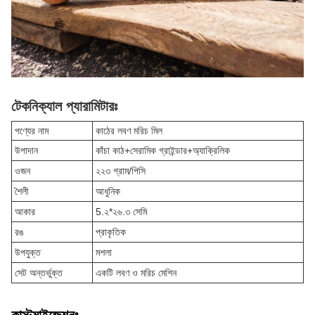
টেকনিক্যাল প্যারামিটারঃ
পণ্যের নাম
কাঠের লবণ মরিচ মিল
উপাদান
কাঁচা কাঠ+সেরামিক গ্রাইন্ডার+অ্যাক্রিলিক
ওজন
২২৩ গ্রাম/পিসি
শৈলী
আধুনিক
আকার
5.২*২৬.৩ সেমি
রঙ
প্রাকৃতিক
উপযুক্ত
মশলা
সেট অন্তর্ভুক্ত
একটি লবণ ও মরিচ মেশিন
কাস্টমাইজেশনঃ