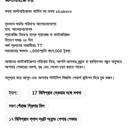
মশলা কাস্টমাইজেশন সার্ভিস সহ মশলা shakers
ন্যূনতম অর্ডার পরিমাণঃ আলোচনাযোগ্য
দাম: আলোচনাযোগ্য
প্যাকেজিং বিবরণঃ বাল্ক প্যাকেজ বা কাস্টমাইজড
বিতরণ সময়ঃ ৩৫ দিন
অর্থ প্রদানের সময়সীমাঃ TT
সরবরাহের ক্ষমতাঃ ১,000প্রতি মাসে,000 টুকরা
আমাদের কাস্টমাইজেশন পরিষেবা দিয়ে, আপনি আপনার ব্র্যান্ড বা ব্যক্তিগত পছন্দ অনুসারে
আপনার শেকারের নকশা, রঙ এবং লেবেল চয়ন করতে পারেন।
অনুগ্রহ করে আসুন এবং আপনার স্টাইলিশ সিজনিং শেকার্স কন্ডিশন দিয়ে বুক করুন।
ট্যাগ:
17 মিলিগ্রাম স্কেয়ার সঙ্গে মশলা
লবণ পেঁয়াজ গ্রিলার মিল
১৭ মিলিগ্রাম গ্লাস স্যাল্ট অ্যান্ড পেপার শেকার