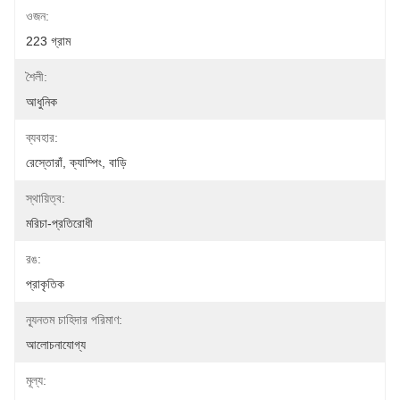
ওজন:
223 গ্রাম
শৈলী:
আধুনিক
ব্যবহার:
রেস্তোরাঁ, ক্যাম্পিং, বাড়ি
স্থায়িত্ব:
মরিচা-প্রতিরোধী
রঙ:
প্রাকৃতিক
ন্যূনতম চাহিদার পরিমাণ:
আলোচনাযোগ্য
মূল্য: