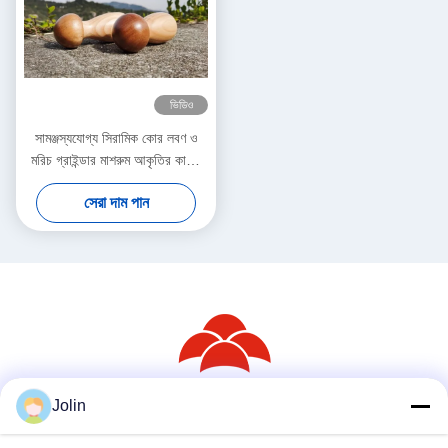
ভিডিও
সামঞ্জস্যযোগ্য সিরামিক কোর লবণ ও
মরিচ গ্রাইন্ডার মাশরুম আকৃতির কাঠের
জার
সেরা দাম পান
Jolin
সোশ্যাল মিডিয়া