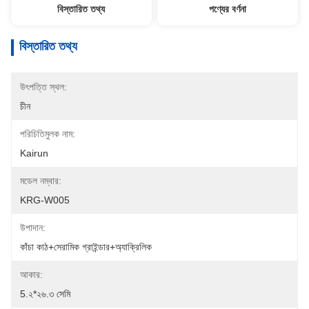
বিস্তারিত তথ্য
পণ্যের বর্ণনা
বিস্তারিত তথ্য
উৎপত্তি স্থল:
চীন
পরিচিতিমুলক নাম:
Kairun
মডেল নম্বার:
KRG-W005
উপাদান:
কাঁচা কাঠ+সেরামিক গ্রাইন্ডার+অ্যাক্রিলিক
আকার:
5.২*২৬.৩ সেমি