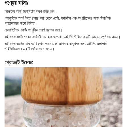
পণ্যের বর্ণনাঃ
আমাদের অসাধারণ
কাঠের লবণ মরিচ মিল
.
প্রাকৃতিক স্পর্শ দিতে রাবার কাঠ থেকে তৈরি, যথার্থতা এবং স্থায়িত্বের জন্য সিরামিক
গ্রাইন্ডারের সাথে মিলিত।
এক্রাইলিক একটি আধুনিক স্পর্শ প্রদান করে।
এই শেকারগুলি কেবল কার্যকরী নয় বরং আপনার ডাইনিং টেবিলে একটি আড়ম্বরপূর্ণ সংযোজন।
এই শেকারগুলির যাদু আবিষ্কার করুন এবং আপনার রান্নাঘর এবং ডাইনিং এলাকায়
পরিশীলিততার একটি ছোঁয়া যোগ করুন।
প্রোডাক্ট ইমেজ: