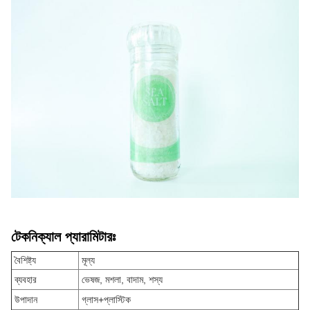
টেকনিক্যাল প্যারামিটারঃ
বৈশিষ্ট্য
মূল্য
ব্যবহার
ভেষজ, মশলা, বাদাম, শস্য
উপাদান
গ্লাস+প্লাস্টিক