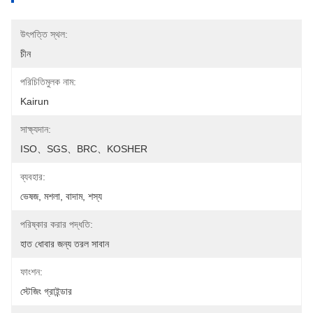
উৎপত্তি স্থল:
চীন
পরিচিতিমুলক নাম:
Kairun
সাক্ষ্যদান:
ISO、SGS、BRC、KOSHER
ব্যবহার:
ভেষজ, মশলা, বাদাম, শস্য
পরিষ্কার করার পদ্ধতি:
হাত ধোবার জন্য তরল সাবান
ফাংশন:
স্টেজিং গ্রাইন্ডার