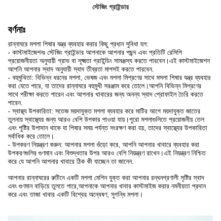
স্টেজিং গ্রাইন্ডার
বর্ণনাঃ
রান্নাঘরে মশলা পিষার যন্ত্র ব্যবহার করার কিছু প্রধান সুবিধা হল:
- কাস্টমাইজেশনঃ স্টেজিং গ্রাইন্ডার আপনাকে আপনার পছন্দ এবং প্রতিটি রেসিপি
প্রয়োজনীয়তা অনুযায়ী গ্রাভ বা সূক্ষ্মতা গ্রাইন্ডিং সামঞ্জস্য করতে পারবেন।এই কাস্টমাইজেশন
আপনি আপনার স্বাদ অনুযায়ী স্বাদ তীব্রতা মাপসই করতে পারবেন.
- বহুমুখিতা: বিভিন্ন ধরনের মশলা, ভেষজ এবং মশলা মিশ্রণের সাথে মসলা পিষার যন্ত্র ব্যবহার
করা যেতে পারে, যা তাদের রান্নাঘরে বহুমুখী সরঞ্জাম করে তোলে।আপনি বিভিন্ন মিশ্রণের
সাথে পরীক্ষা করতে পারেন এবং আপনার খাবারের জন্য অনন্য স্বাদ প্রোফাইল তৈরি করতে
পারেন.
- স্বাস্থ্য উপকারিতা: সতেজ ময়দাযুক্ত মশলা ব্যবহার করে মাটির আগে ময়দাযুক্ত জাতের
তুলনায় স্বাস্থ্যের জন্য আরও বেশি উপকার পাওয়া যায়।পুরো মশলাগুলিতে প্রয়োজনীয় তেল
এবং পুষ্টির উপাদান থাকে যা পিষার সময় পর্যন্ত সংরক্ষণ করা হয়, তাদের স্বাস্থ্যের উপকারিতা
সর্বাধিক করে তোলে।
- উপকরণ নিয়ন্ত্রণ করুন: আপনার মশলা গুঁড়ো করে, আপনি আপনার খাবারে ব্যবহার করা
উপকরণগুলির গুণমান এবং বিশুদ্ধতার উপর আরও বেশি নিয়ন্ত্রণ রাখেন।এই নিয়ন্ত্রণ নিশ্চিত
করে যে আপনি আপনার খাবারে ঠিক কী যাচ্ছেন তা জানেন.
আপনার রান্নাঘরের রুটিনে একটি মশলা মেশিন যুক্ত করা আপনার রন্ধনপ্রণালী সৃষ্টির স্বাদ
এবং গুণমান বাড়িয়ে তুলতে পারে,আপনাকে আপনার খাবার কাস্টমাইজ করার নমনীয়তা প্রদান
করে এবং তাজা খাবার একটি বিশ্বের অন্বেষণ, সুগন্ধি মশলা।