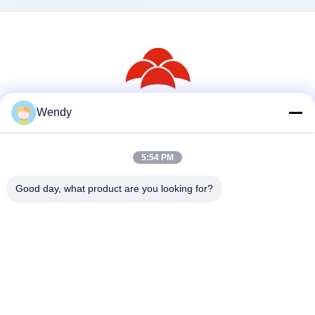
Wendy
সোশ্যাল মিডিয়া
5:54 PM
দ্রুত যোগাযোগ
Good day, what product are you looking for?
টেলিফোন
86--18030153827
ই-মেইল
info@saltnpeppergrinder.com
ঠিকানা