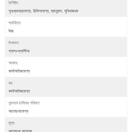
বৈশিষ্ট্য:
পুনঃব্যবহারযোগ্য, রিফিলযোগ্য, ম্যানুয়াল, সুবিধাজনক
স্থায়িত্ব:
উচ্চ
উপাদান:
গ্লাস+প্লাস্টিক
আকার:
কাস্টমাইজযোগ্য
রঙ:
কাস্টমাইজযোগ্য
ন্যূনতম চাহিদার পরিমাণ:
আলোচনাযোগ্য
মূল্য:
আলোচনা সাপেক্ষে