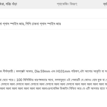
া, মরিচ গুঁড়া
প্যাকেজিং বিবরণ:
ব্
া গ্লাস স্পাইস জার
, 
পিপি ঢাকনা গ্লাস স্পাইস জার
কসই এবং দীর্ঘস্থায়ী। কমপ্যাক্ট আকার, Dia:59mm এবং H101mm পরিমাপ,এটা আলোর আকৃতি যা সব 
র করা যেতে পারে। 100 মিলিমিটার ধারণক্ষমতার সাথে, মশলাযুক্ত এই শেকারটি যে কোনও হোম কুক বা
 ময়দা মেশানো ময়দা মেশানো ময়দা মেশানো ময়দা ময়দা মেশানো ময়দা ময়দা ময়দা ময়দা ময়দা ময়দা ময়দ
া ময়দা ময়দা ময়দা ময়দা ময়দা ময়দা ময়দা ময়দা ময়দাএরগনোমিক ডিজাইন নিশ্চিত করে যে এটি আপনার হাতে