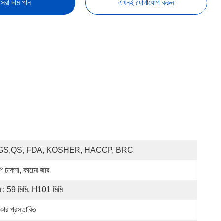
সেরা দাম পান
এখনই যোগাযোগ করুন
GS,QS, FDA, KOSHER, HACCP, BRC
পি ঢাকনা, কাচের জার
য়া: 59 মিমি, H101 মিমি
িকার প্রস্তাবিত