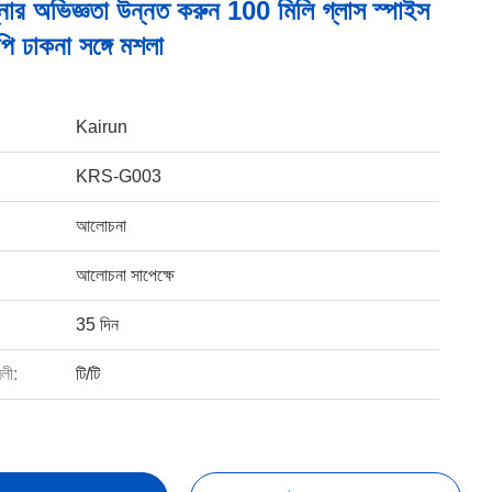
নার অভিজ্ঞতা উন্নত করুন 100 মিলি গ্লাস স্পাইস
পি ঢাকনা সঙ্গে মশলা
Kairun
KRS-G003
আলোচনা
আলোচনা সাপেক্ষে
35 দিন
বলী:
টি/টি