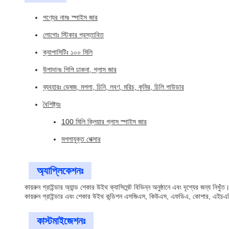
পণ্যের নামঃ স্পাইস জার
লোগোঃ স্টিকার প্রস্তাবিত
ক্যাপাসিটিঃ ১০০ মিলি
উপাদানঃ পিপি ঢাকনা, গ্লাস জার
ব্যবহারঃ ভেষজ, মশলা, চিনি, লবণ, মরিচ, কুমির, চিলি পাউডার
বৈশিষ্ট্যঃ
100 মিলি ক্লিয়ার গ্লাস স্পাইস জার
মশলাযুক্ত শেক্সার
অ্যাপ্লিকেশনঃ
কায়রুন গ্রাইন্ডার অ্যান্ড শেকার উইথ ক্যাসিমেন্ট বিভিন্ন অনুষ্ঠানে এবং দৃশ্যের জন্য
কায়রুন গ্রাইন্ডার এবং শেকার উইথ কন্ডিশন এসজিএস, কিউএস, এফডিএ, কোশার, এইচএসিসি
কাস্টমাইজেশনঃ