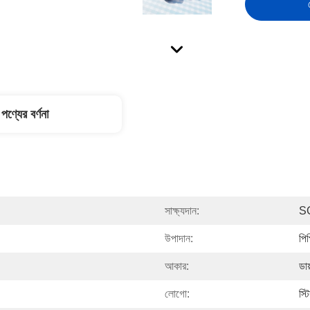
পণ্যের বর্ণনা
সাক্ষ্যদান:
S
উপাদান:
পি
আকার:
ডা
লোগো:
স্ট