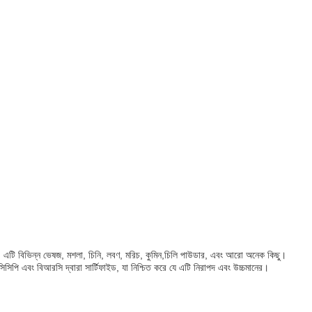
 নিখুঁত। এটি বিভিন্ন ভেষজ, মশলা, চিনি, লবণ, মরিচ, কুমিন,চিলি পাউডার, এবং আরো অনেক কিছু।
পি এবং বিআরসি দ্বারা সার্টিফাইড, যা নিশ্চিত করে যে এটি নিরাপদ এবং উচ্চমানের।