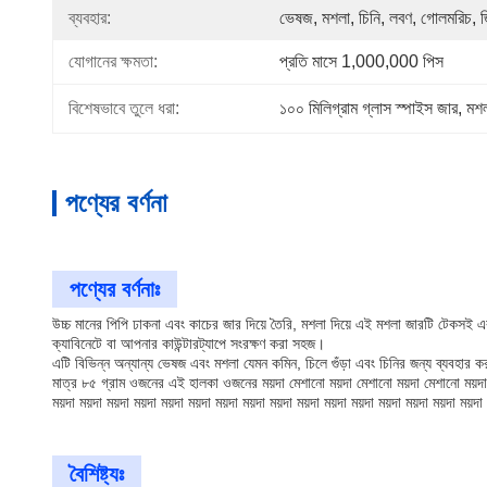
ব্যবহার:
ভেষজ, মশলা, চিনি, লবণ, গোলমরিচ, জির
যোগানের ক্ষমতা:
প্রতি মাসে 1,000,000 পিস
বিশেষভাবে তুলে ধরা:
১০০ মিলিগ্রাম গ্লাস স্পাইস জার
, 
মশল
পণ্যের বর্ণনা
পণ্যের বর্ণনাঃ
উচ্চ মানের পিপি ঢাকনা এবং কাচের জার দিয়ে তৈরি, মশলা দিয়ে এই মশলা জারটি টে
ক্যাবিনেটে বা আপনার কাউন্টারট্যাপে সংরক্ষণ করা সহজ।
এটি বিভিন্ন অন্যান্য ভেষজ এবং মশলা যেমন কমিন, চিলে গুঁড়া এবং চিনির জন্য ব্যবহা
মাত্র ৮৫ গ্রাম ওজনের এই হালকা ওজনের ময়দা মেশানো ময়দা মেশানো ময়দা মেশানো ময়দা মেশানো
ময়দা ময়দা ময়দা ময়দা ময়দা ময়দা ময়দা ময়দা ময়দা ময়দা ময়দা ময়দা ময়দা ময়দা ময়দ
বৈশিষ্ট্যঃ