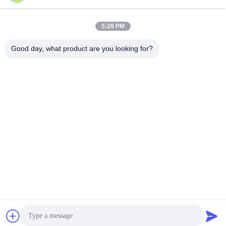
সোশ্যাল মিডিয়া
5:28 PM
দ্রুত যোগাযোগ
Good day, what product are you looking for?
টেলিফোন
86--18030153827
ই-মেইল
info@saltnpeppergrinder.com
ঠিকানা
ইউনিট ১০০৮, টাওয়ার বি, চায়না রিসোর্সেস বিল্ডিং, নং ৯৫ ইস্ট হুবিন রোড, সিমিং
ডিস্ট্রিক্ট, ঝিয়ামেন, চীন ৩৬১০০৪
গোপনীয়তা নীতি
|
সাইট ম্যাপ
চীন ভালো মানের প্লাস্টিকের পেপার গ্রিলার সরবরাহকারী। কপিরাইট © 2024-2026
KAIRUN CO.,LIMITED সমস্ত অধিকার সংরক্ষিত।