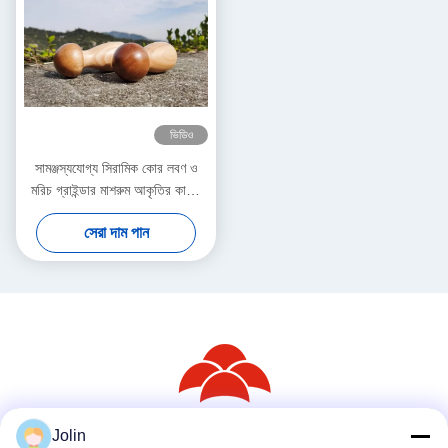
ভিডিও
সামঞ্জস্যযোগ্য সিরামিক কোর লবণ ও
মরিচ গ্রাইন্ডার মাশরুম আকৃতির কাঠের
জার
সেরা দাম পান
Jolin