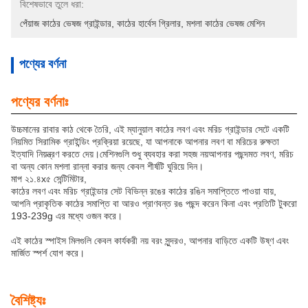
বিশেষভাবে তুলে ধরা:
পেঁয়াজ কাঠের ভেষজ গ্রাইন্ডার
, 
কাঠের হার্বেস গ্রিলার
, 
মশলা কাঠের ভেষজ মেশিন
পণ্যের বর্ণনা
পণ্যের বর্ণনাঃ
উচ্চমানের রাবার কাঠ থেকে তৈরি, এই ম্যানুয়াল কাঠের লবণ এবং মরিচ গ্রাইন্ডার সেটে একটি
নিয়মিত সিরামিক গ্রাইন্ডিং প্রক্রিয়া রয়েছে, যা আপনাকে আপনার লবণ বা মরিচের রুক্ষতা
ইত্যাদি নিয়ন্ত্রণ করতে দেয়।মেশিনগুলি শুধু ব্যবহার করা সহজ নয়আপনার পছন্দমত লবণ, মরিচ
বা অন্য কোন মশলা রান্না করার জন্য কেবল শীর্ষটি ঘুরিয়ে দিন।
মাপ ২১.৪x৫ সেন্টিমিটার,
কাঠের লবণ এবং মরিচ গ্রাইন্ডার সেট বিভিন্ন রঙের কাঠের রঙিন সমাপ্তিতে পাওয়া যায়,
আপনি প্রাকৃতিক কাঠের সমাপ্তি বা আরও প্রাণবন্ত রঙ পছন্দ করেন কিনা এবং প্রতিটি টুকরো
193-239g এর মধ্যে ওজন করে।
এই কাঠের স্পাইস মিলগুলি কেবল কার্যকরী নয় বরং সুন্দরও, আপনার বাড়িতে একটি উষ্ণ এবং
মার্জিত স্পর্শ যোগ করে।
বৈশিষ্ট্যঃ