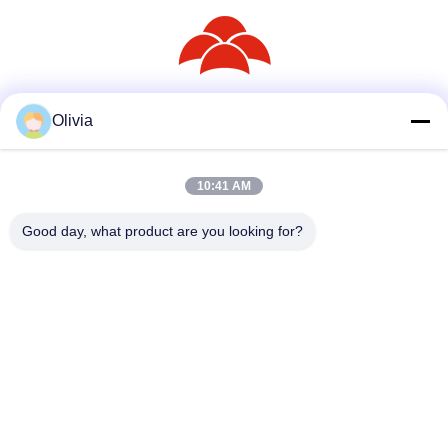
Olivia
সোশ্যাল মিডিয়া
10:41 AM
দ্রুত যোগাযোগ
Good day, what product are you looking for?
টেলিফোন
86--18030153827
ই-মেইল
info@saltnpeppergrinder.com
ঠিকানা
ইউনিট ১০০৮, টাওয়ার বি, চায়না রিসোর্সেস বিল্ডিং, নং ৯৫ ইস্ট হুবিন রোড, সিমিং
ডিস্ট্রিক্ট, ঝিয়ামেন, চীন ৩৬১০০৪