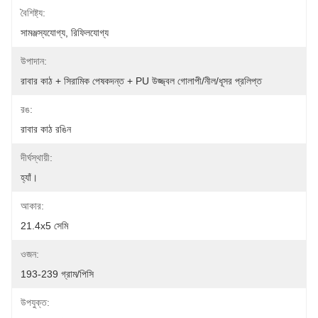
বৈশিষ্ট্য:
সামঞ্জস্যযোগ্য, রিফিলযোগ্য
উপাদান:
রাবার কাঠ + সিরামিক পেষকদন্ত + PU উজ্জ্বল গোলাপী/নীল/ধূসর প্রলিপ্ত
রঙ:
রাবার কাঠ রঙিন
দীর্ঘস্থায়ী:
হ্যাঁ।
আকার:
21.4x5 সেমি
ওজন:
193-239 গ্রাম/পিসি
উপযুক্ত: