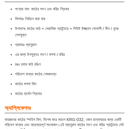
পণ্যের নাম: কাঠের লবণ এবং মরিচ গ্রিনার
ফিলারঃ নির্বাচন করা যায়
উপাদানঃ কাঠের কাঠ + সেরামিক গ্রাইন্ডার + পিইউ উজ্জ্বল গোলাপী / নীল / ধূসর
লেপযুক্ত
প্রকারঃ ম্যানুয়াল
এর জন্য উপযুক্তঃ লবণ / মশলা / মরিচ
রঙঃ রবার কাঠ রঙিন
পরিবেশ বান্ধব কাঠের পেষকদন্ত
কাঠের মশলা মিল
কাঠের হার্বেস গ্রিলার
অ্যাপ্লিকেশনঃ
কায়রুনের কাঠের স্পাইস মিল, বিশেষ করে মডেল KRG-032, কোন রান্নাঘরের জন্য একটি
পরিবেশ বান্ধব এবং আড়ম্বরপূর্ণ সংযোজন।এই ম্যানুয়াল কাঠের লবণ এবং মরিচ গ্রাইন্ডার সেট