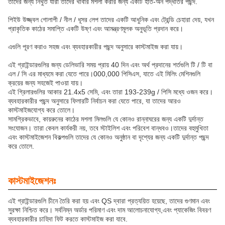
তাদের জন্য নিখুঁত যারা তাদের খাবার মশলা করার জন্য একটি হাত-অন পদ্ধতির পছন্দ.
পিইউ উজ্জ্বল গোলাপী / নীল / ধূসর লেপ তাদের একটি আধুনিক এবং ট্রেন্ডি চেহারা দেয়, যখন
প্রাকৃতিক কাঠের সমাপ্তি একটি উষ্ণ এবং আমন্ত্রণমূলক অনুভূতি প্রদান করে।
এগুলি পূরণ করাও সহজ এবং ব্যবহারকারীর পছন্দ অনুসারে কাস্টমাইজ করা যায়।
এই গ্রাইন্ডারগুলির জন্য ডেলিভারি সময় প্রায় 40 দিন এবং অর্থ প্রদানের শর্তগুলি টি / টি বা
এল / সি এর মাধ্যমে করা যেতে পারে।000,000 পিসিএস, যাতে এই মিলিং মেশিনগুলি
ক্রয়ের জন্য সহজেই পাওয়া যায়।
এই গ্রিলারগুলির আকার 21.4x5 সেমি, এবং তারা 193-239g / পিসি মধ্যে ওজন করে।
ব্যবহারকারীর পছন্দ অনুসারে ফিলারটি নির্বাচন করা যেতে পারে, যা তাদের আরও
কাস্টমাইজযোগ্য করে তোলে।
সামগ্রিকভাবে, কায়রুনের কাঠের মশলা মিলগুলি যে কোনও রান্নাঘরের জন্য একটি দুর্দান্ত
সংযোজন। তারা কেবল কার্যকরী নয়, তবে স্টাইলিশ এবং পরিবেশ বান্ধবও।তাদের বহুমুখিতা
এবং কাস্টমাইজেশন বিকল্পগুলি তাদের যে কোনও অনুষ্ঠান বা দৃশ্যের জন্য একটি দুর্দান্ত পছন্দ
করে তোলে.
কাস্টমাইজেশনঃ
এই গ্রাইন্ডারগুলি চীনে তৈরি করা হয় এবং QS দ্বারা প্রত্যয়িত হয়েছে, তাদের গুণমান এবং
সুরক্ষা নিশ্চিত করে। সর্বনিম্ন অর্ডার পরিমাণ এবং দাম আলোচনাযোগ্য,এবং প্যাকেজিং বিবরণ
ব্যবহারকারীর চাহিদা ফিট করতে কাস্টমাইজ করা যাবে.