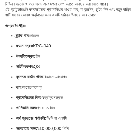
বিভিন্ন ধরণের খাবারে স্বাদ এবং মশলা যোগ করতে ব্যবহার করা যেতে পারে।
এই গ্রাইন্ডারগুলি কাস্টমাইজড প্যাকেজিংয়ে পাওয়া যায়, যা জন্মদিন, ছুটির দিন এবং নতুন বাড়ির
পার্টি সহ যে কোনও অনুষ্ঠানের জন্য একটি দুর্দান্ত উপহার করে তোলে।
পণ্যের বৈশিষ্ট্যঃ
ব্র্যান্ড নামঃ
কায়রুন
মডেল নম্বরঃ
KRG-040
উৎপত্তিস্থল:
চীন
সার্টিফিকেশনঃ
QS
ন্যূনতম অর্ডার পরিমাণঃ
আলোচনাযোগ্য
দাম:
আলোচনাযোগ্য
প্যাকেজিংয়ের বিবরণঃ
ব্যক্তিগতকৃত
ডেলিভারি সময়ঃ
প্রায় ৪০ দিন
অর্থ প্রদানের শর্তাবলী:
টি/টি বা এল/সি
সরবরাহের ক্ষমতাঃ
10,000,000 পিসি