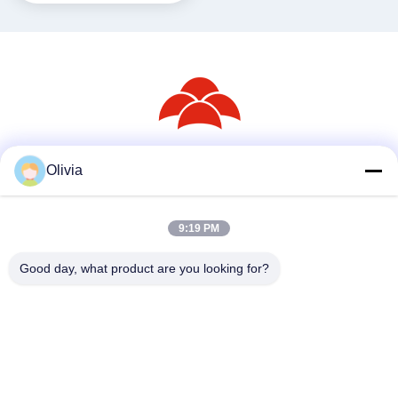
Olivia
সোশ্যাল মিডিয়া
9:19 PM
দ্রুত যোগাযোগ
Good day, what product are you looking for?
টেলিফোন
86--18030153827
ই-মেইল
info@saltnpeppergrinder.com