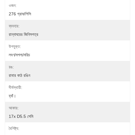
ওজন:
276 গ্রাম/পিসি
ব্যবহার:
রান্নাঘরের জিনিসপত্র
উপযুক্ত:
লবণ/মশলা/মরিচ
রঙ:
রাবার কাঠ রঙিন
দীর্ঘস্থায়ী:
হ্যাঁ।
আকার:
17x D5.5 সেমি
বৈশিষ্ট্য: