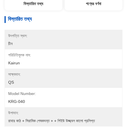
বিস্তারিত তথ্য
পণ্যের বর্ণনা
বিস্তারিত তথ্য
উৎপত্তি স্থল:
চীন
পরিচিতিমুলক নাম:
Kairun
সাক্ষ্যদান:
QS
Model Number:
KRG-040
উপাদান:
রাবার কাঠ + সিরামিক পেষকদন্ত + + পিইউ উজ্জ্বল কালো প্রলিপ্ত