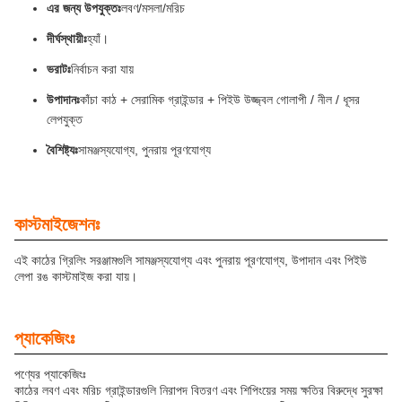
এর জন্য উপযুক্তঃ
লবণ/মসলা/মরিচ
দীর্ঘস্থায়ীঃ
হ্যাঁ।
ভরাটঃ
নির্বাচন করা যায়
উপাদানঃ
কাঁচা কাঠ + সেরামিক গ্রাইন্ডার + পিইউ উজ্জ্বল গোলাপী / নীল / ধূসর
লেপযুক্ত
বৈশিষ্ট্যঃ
সামঞ্জস্যযোগ্য, পুনরায় পূরণযোগ্য
কাস্টমাইজেশনঃ
এই কাঠের গ্রিলিং সরঞ্জামগুলি সামঞ্জস্যযোগ্য এবং পুনরায় পূরণযোগ্য, উপাদান এবং পিইউ
লেপা রঙ কাস্টমাইজ করা যায়।
প্যাকেজিংঃ
পণ্যের প্যাকেজিংঃ
কাঠের লবণ এবং মরিচ গ্রাইন্ডারগুলি নিরাপদ বিতরণ এবং শিপিংয়ের সময় ক্ষতির বিরুদ্ধে সুরক্ষা