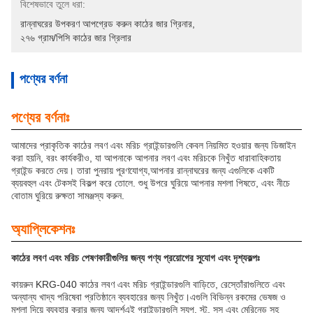
বিশেষভাবে তুলে ধরা:
রান্নাঘরের উপকরণ আপগ্রেড করুন কাঠের জার গ্রিনার
, 
২৭৬ গ্রাম/পিসি কাঠের জার গ্রিলার
পণ্যের বর্ণনা
পণ্যের বর্ণনাঃ
আমাদের প্রাকৃতিক কাঠের লবণ এবং মরিচ গ্রাইন্ডারগুলি কেবল নিয়মিত হওয়ার জন্য ডিজাইন
করা হয়নি, বরং কার্যকরীও, যা আপনাকে আপনার লবণ এবং মরিচকে নিখুঁত ধারাবাহিকতায়
গ্রাইন্ড করতে দেয়। তারা পুনরায় পূরণযোগ্য,আপনার রান্নাঘরের জন্য এগুলিকে একটি
ব্যয়বহুল এবং টেকসই বিকল্প করে তোলে. শুধু উপরে ঘুরিয়ে আপনার মশলা পিষতে, এবং নীচে
বোতাম ঘুরিয়ে রুক্ষতা সামঞ্জস্য করুন.
অ্যাপ্লিকেশনঃ
কাঠের লবণ এবং মরিচ পেষণকারীগুলির জন্য পণ্য প্রয়োগের সুযোগ এবং দৃশ্যকল্পঃ
কায়রুন KRG-040 কাঠের লবণ এবং মরিচ গ্রাইন্ডারগুলি বাড়িতে, রেস্তোঁরাগুলিতে এবং
অন্যান্য খাদ্য পরিষেবা প্রতিষ্ঠানে ব্যবহারের জন্য নিখুঁত।এগুলি বিভিন্ন রকমের ভেষজ ও
মশলা দিয়ে ব্যবহার করার জন্য আদর্শএই গ্রাইন্ডারগুলি স্যুপ, স্টু, সস এবং মেরিনেড সহ