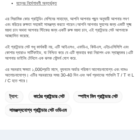
যত্নের নির্দেশাবলী অন্তর্ভুক্ত
এর সিরামিক কোর গ্রাইন্ডিং মেশিনের সাহায্যে, আপনি আপনার পছন্দ অনুযায়ী আপনার লবণ
এবং মরিচের রুক্ষতা সহজেই সামঞ্জস্য করতে পারেন।আপনি আপনার স্যুপের জন্য একটি সূক্ষ্ম
ময়দা চান অথবা আপনার স্টিকের জন্য একটি রুক্ষ ময়দা চান, এই গ্রাইন্ডার সেট আপনাকে
আচ্ছাদিত করেছে.
এই গ্রাইন্ডার সেট শুধু কার্যকরী নয়, এটি আইএসও, এফডিএ, কিউএস, এইচএসিসিপি এবং
কোশার দ্বারাও সার্টিফাইড, যা নিশ্চিত করে যে এটি ব্যবহার করা নিরাপদ এবং স্বাস্থ্যকর।এটি
আপনার ডাইনিং টেবিলে এক ঝলক সৌন্দর্য যোগ করে.
এর সরবরাহ ক্ষমতা ১,000প্রতি মাসে, ন্যূনতম অর্ডার পরিমাণ আলোচনাযোগ্য এবং দামও
আলোচনাযোগ্য। এটির সরবরাহের সময় 30-40 দিন এবং অর্থ প্রদানের শর্তগুলি T / T বা L
/ C হতে পারে।
ট্যাগ:
কাঠের গ্রাইন্ডার সেট
স্পাইস মিল গ্রাইন্ডার সেট
সামঞ্জস্যযোগ্য গ্রাইন্ডার সেট ওডিএম