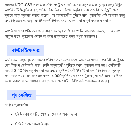
কায়রুন KRG-033 লবণ এবং মরিচ গ্রাইন্ডার সেট অনেক অনুষ্ঠান এবং দৃশ্যের জন্য নিখুঁত।
আপনি এটি দৈনন্দিন রান্না, পারিবারিক ডিনার, বিশেষ অনুষ্ঠান, এবং এমনকি রেস্টুরেন্ট এবং
ক্যাফে জন্য ব্যবহার করতে পারেন।এর অভ্যন্তরীণ মুদ্রিত বাক্স প্যাকেজিং এটি আপনার বন্ধু
এবং প্রিয়জনদের জন্য একটি আদর্শ উপহার করে তোলে যারা রান্না করতে ভালবাসে.
আপনি আপনার পরিবারের জন্য রান্না করছেন বা ডিনার পার্টির আয়োজন করছেন, এই লবণ
ঝাঁকুনি মরিচ গ্রাইন্ডার সেটটি আপনার রান্নাঘরের জন্য নিখুঁত সংযোজন।
কাস্টমাইজেশনঃ
অর্ডার করা সহজ ন্যূনতম অর্ডার পরিমাণ এবং দামের সাথে আলোচনাযোগ্য। প্রতিটি গ্রাইন্ডার
সেট নিরাপদ ডেলিভারি জন্য একটি অভ্যন্তরীণ মুদ্রিত বাক্সে প্যাকেজ করা হয়। ডেলিভারি
সময় 30-40 দিন অনুমান করা হয়,এবং পেমেন্ট শর্তাবলী টি / টি বা এল / সি হিসাবে ব্যবস্থা
করা যেতে পারে. এর সরবরাহ ক্ষমতা ১,000প্রতিমাসে ১০০০ টুকরো, আপনি আমাদের উপর
ভরসা করতে পারেন আপনার সমস্ত লবণ এবং মরিচ মিলিং সেট প্রয়োজনের জন্য।
প্যাকেজিংঃ
পণ্যের প্যাকেজিংঃ
দুইটি লবণ ও মরিচ মোল্ডার, ট্রে সহ অথবা ছাড়া
স্টাইলিশ এবং টেকসই বাক্স