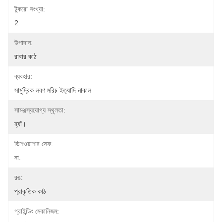
টুকরো সংখ্যা:
2
উপাদান:
রাবার কাঠ
ব্যবহার:
সামুদ্রিক লবণ মরিচ ইত্যাদি নাকাল
সামঞ্জস্যযোগ্য স্থূলতা:
হ্যাঁ।
ডিশওয়াশার সেফ:
না.
রঙ:
প্রাকৃতিক কাঠ
গ্রাইন্ডিং মেকানিজম: