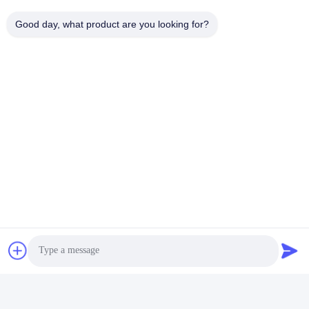
দ্রুত যোগাযোগ
Good day, what product are you looking for?
টেলিফোন
86--18030153827
ই-মেইল
info@saltnpeppergrinder.com
ঠিকানা
ইউনিট ১০০৮, টাওয়ার বি, চায়না রিসোর্সেস বিল্ডিং, নং ৯৫ ইস্ট হুবিন রোড, সিমিং
ডিস্ট্রিক্ট, ঝিয়ামেন, চীন ৩৬১০০৪
গোপনীয়তা নীতি
|
সাইট ম্যাপ
চীন ভালো মানের প্লাস্টিকের পেপার গ্রিলার সরবরাহকারী। কপিরাইট © 2024-2026
KAIRUN CO.,LIMITED সমস্ত অধিকার সংরক্ষিত।