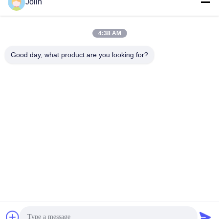
Jolin
সোশ্যাল মিডিয়া
4:38 AM
দ্রুত যোগাযোগ
Good day, what product are you looking for?
টেলিফোন
86--18030153827
ই-মেইল
info@saltnpeppergrinder.com
ঠিকানা
ইউনিট ১০০৮, টাওয়ার বি, চায়না রিসোর্সেস বিল্ডিং, নং ৯৫ ইস্ট হুবিন রোড, সিমিং
ডিস্ট্রিক্ট, ঝিয়ামেন, চীন ৩৬১০০৪
গোপনীয়তা নীতি
|
সাইট ম্যাপ
চীন ভালো মানের প্লাস্টিকের পেপার গ্রিলার সরবরাহকারী। কপিরাইট © 2024-2026