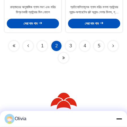
রান্নাঘরের আনুষাঙ্গিক গ্লাস লবণ এবং মরিচ
প্রতিযোগিতামূলক গ্লাস মরিচ মশলা গ্রাইন্ডার
মিশ্রণকারী গ্রাইন্ডার মিল বোতল
হ্যান্ড-অপারেটেড সল্ট অ্যান্ড পেপার মিলস, গ্লাস
অ্যান্ড মেটাল পেপার গ্রাইন্ডার
সেরা দাম পান
সেরা দাম পান
1
2
3
4
5
Olivia
সোশ্যাল মিডিয়া