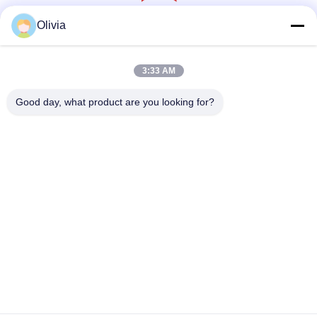
Olivia
সোশ্যাল মিডিয়া
3:33 AM
দ্রুত যোগাযোগ
Good day, what product are you looking for?
টেলিফোন
86--18030153827
ই-মেইল
info@saltnpeppergrinder.com
ঠিকানা
ইউনিট ১০০৮, টাওয়ার বি, চায়না রিসোর্সেস বিল্ডিং, নং ৯৫ ইস্ট হুবিন রোড, সিমিং
ডিস্ট্রিক্ট, ঝিয়ামেন, চীন ৩৬১০০৪
গোপনীয়তা নীতি
|
সাইট ম্যাপ