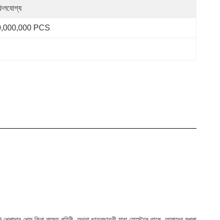
ফিলযোগ্য
0,000,000 PCS
 পেশাদার শেফ কিনা,ব্যস্ত গৃহিনী, অথবা ছাত্রছাত্রী যারা হোস্টেলে থাকে, আমাদের মশলা