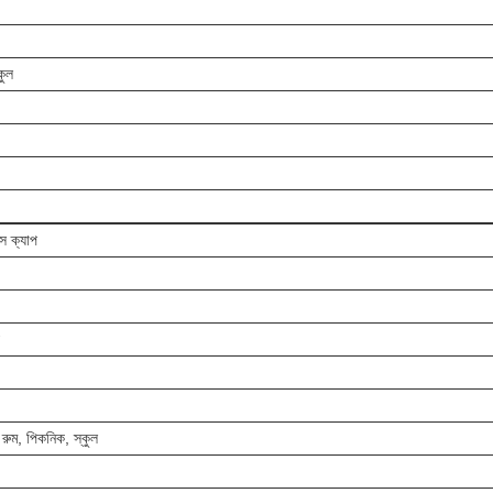
কুল
ইস ক্যাপ
 রুম, পিকনিক, স্কুল