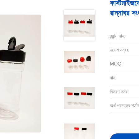
কাস্টমাইজযো
রান্নাঘর স
ব্র্যান্ড নাম:
মডেল নম্বর:
MOQ:
দাম:
বিতরণ সময়:
অর্থ প্রদানের শর্তা