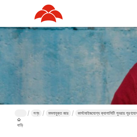
পণ্য
মসলাযুক্ত জার
কাস্টমাইজযোগ্য ক্যাপাসিটি পুনরায় পূরণয
বাড়ি