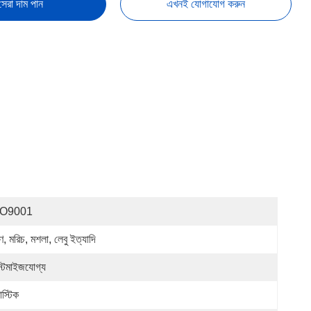
সেরা দাম পান
এখনই যোগাযোগ করুন
SO9001
, মরিচ, মশলা, লেবু ইত্যাদি
স্টমাইজযোগ্য
াস্টিক