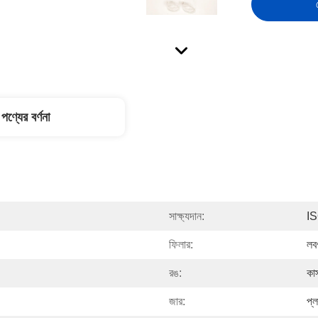
পণ্যের বর্ণনা
সাক্ষ্যদান:
I
ফিলার:
লবণ
রঙ:
কা
জার:
প্ল