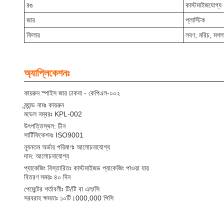
রঙ
কাস্টমাইজযোগ্য
জার
প্লাস্টিক
ফিলার
লবণ, মরিচ, মশলা
অ্যাপ্লিকেশনঃ
কায়রুন স্পাইস জার ঢাকনা - কেপিএল-০০২
ব্র্যান্ড নামঃ কায়রুন
মডেল নম্বরঃ KPL-002
উৎপত্তিস্থল: চীন
সার্টিফিকেশনঃ ISO9001
ন্যূনতম অর্ডার পরিমাণঃ আলোচনাযোগ্য
দাম: আলোচনাযোগ্য
প্যাকেজিং বিস্তারিতঃ কাস্টমাইজড প্যাকেজিং পাওয়া যায়
বিতরণ সময়ঃ ৪০ দিন
পেমেন্টের শর্তাবলীঃ টি/টি বা এল/সি
সরবরাহ ক্ষমতাঃ ১০টি।000,000 পিসি