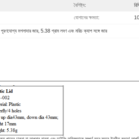
বৈশিষ্ট্য:
রি
যোগানের ক্ষমতা:
1
য় পূরণযোগ্য মশলাদার জার
, 
5.38 গ্রাম লবণ এবং মরিচ ক্যাপ সঙ্গে জার
 পাত্রে ঢাকনা যা আপনার রান্না এবং ডাইনিং অভিজ্ঞতাকে সম্পূর্ণ নতুন স্তরে উন্নীত করবে! আপনি