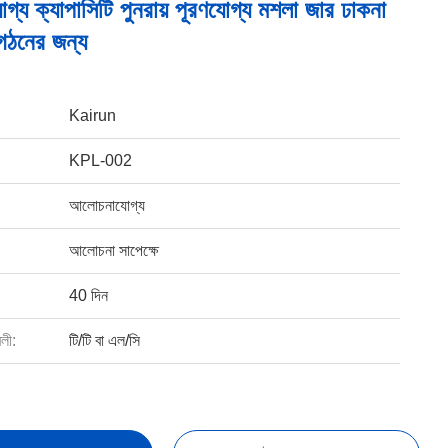
গ্য ক্যাপাসিটি পুনরায় পূরণযোগ্য মশলা জার ঢাকনা
ংগঠনের জন্য
Kairun
KPL-002
আলোচনাযোগ্য
আলোচনা সাপেক্ষে
40 দিন
বলী:
টি/টি বা এল/সি