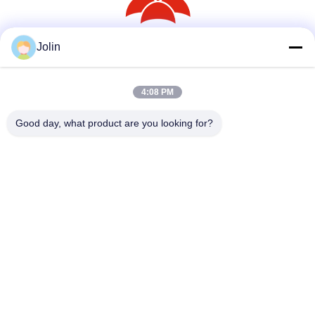
Jolin
সোশ্যাল মিডিয়া
4:08 PM
দ্রুত যোগাযোগ
Good day, what product are you looking for?
টেলিফোন
86--18030153827
ই-মেইল
info@saltnpeppergrinder.com
ঠিকানা
ইউনিট ১০০৮, টাওয়ার বি, চায়না রিসোর্সেস বিল্ডিং, নং ৯৫ ইস্ট হুবিন রোড, সিমিং
ডিস্ট্রিক্ট, ঝিয়ামেন, চীন ৩৬১০০৪