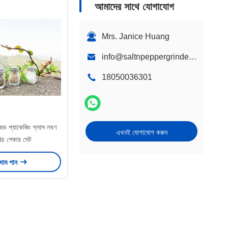
আমাদের সাথে যোগাযোগ
Mrs. Janice Huang
info@saltnpeppergrinder.com
18050036301
ইজড প্যাকেজিং গ্লাস লবণ
এখনই যোগাযোগ করুন
িচ শেকার সেট
 দাম পান