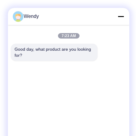
Wendy
দ্রুত যোগাযোগ
7:23 AM
টেলিফোন
Good day, what product are you looking 
for?
86--18030153827
ই-মেইল
info@saltnpeppergrinder.com
ঠিকানা
ইউনিট ১০০৮, টাওয়ার বি, চায়না রিসোর্সেস বিল্ডিং, নং ৯৫ ইস্ট
হুবিন রোড, সিমিং ডিস্ট্রিক্ট, ঝিয়ামেন, চীন ৩৬১০০৪